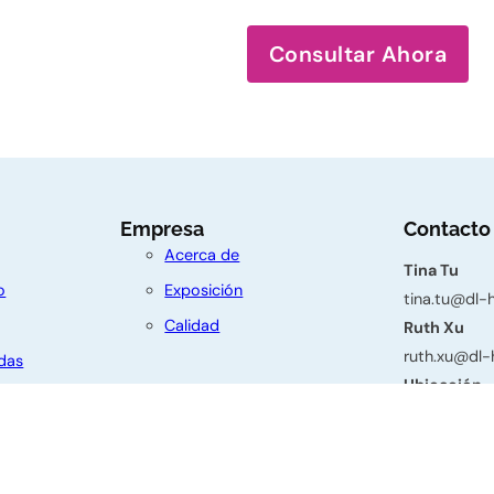
Consultar Ahora
Empresa
Contacto
Acerca de
Tina Tu
o
Exposición
tina.tu@dl
Calidad
Ruth Xu
ruth.xu@dl
das
Ubicación
Edif. 3, No.
Dianzhuang, 
Provincia de