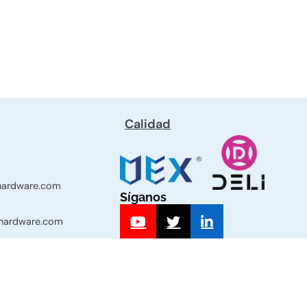
Calidad
-hardware.com
Síganos
-hardware.com
339 Sección
Haiyan, Jiaxing,
 Zhejiang, China.