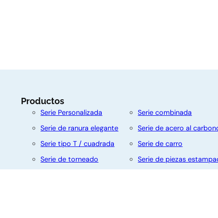
t
e
n
o
Productos
s
Serie Personalizada
Serie combinada
Serie de ranura elegante
Serie de acero al carbon
Nombre
Apellido
Serie tipo T / cuadrada
Serie de carro
Serie de torneado
Serie de piezas estampa
Serie autorroscante
Serie de brida
Correo
electrónico
Serie de doble extremo