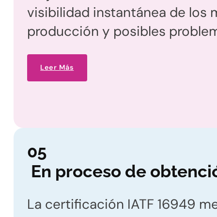
visibilidad instantánea de los
producción y posibles proble
Leer Más
C
o
05
n
En proceso de obtenci
t
La certificación IATF 16949 me
á