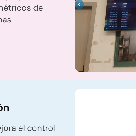
 métricos de
mas.
ón
jora el control