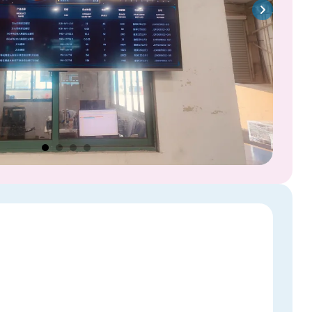
AR
CN
EN
FR
IT
JP
PT
RU