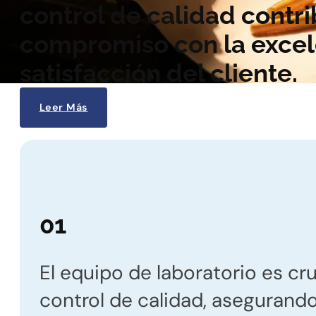
control de calidad contr
compromiso con la excele
satisfacción del cliente.
Leer Más
01
El equipo de laboratorio es cru
control de calidad, asegurando