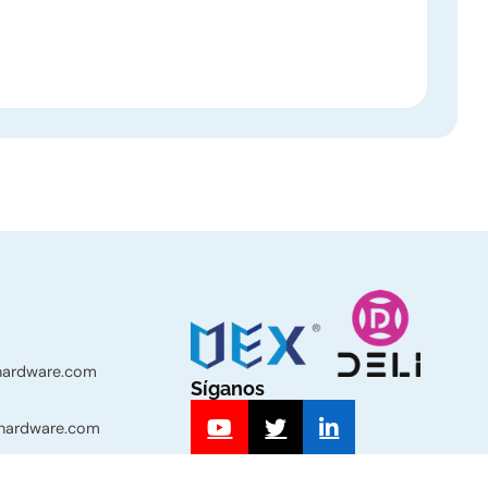
-hardware.com
Síganos
-hardware.com
339 Sección