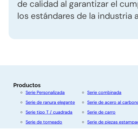
de calidad al garantizar el cu
c
los estándares de la industria 
t
e
n
o
Productos
s
Serie Personalizada
Serie combinada
Serie de ranura elegante
Serie de acero al carbon
Nombre
Apellido
Serie tipo T / cuadrada
Serie de carro
Serie de torneado
Serie de piezas estampa
Serie autorroscante
Serie de brida
Correo