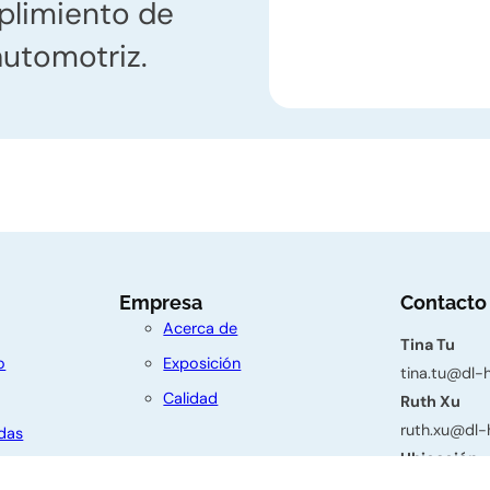
mplimiento de
automotriz.
Empresa
Contacto
Acerca de
Tina Tu
o
Exposición
tina.tu@dl
Calidad
Ruth Xu
ruth.xu@dl
das
Ubicación
Edif. 3, No.