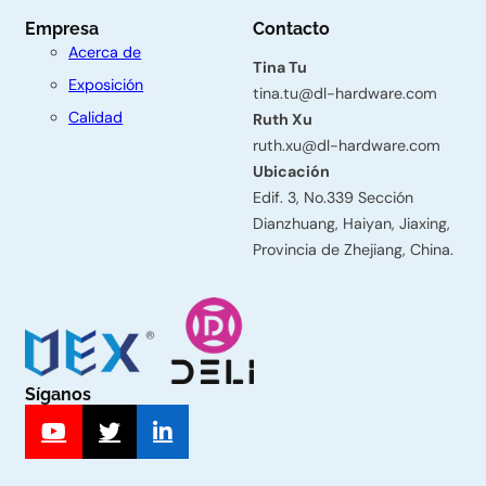
n
Empresa
Contacto
t
Acerca de
á
Tina Tu
Exposición
tina.tu@dl-hardware.com
c
Calidad
Ruth Xu
t
ruth.xu@dl-hardware.com
Ubicación
e
Edif. 3, No.339 Sección
n
Dianzhuang, Haiyan, Jiaxing,
o
Provincia de Zhejiang, China.
s
Nombre
Síganos
Apellido