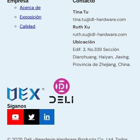
Empresa
Contacto
t
Acerca de
á
Tina Tu
Exposición
tina.tu@dl-hardware.com
c
Calidad
Ruth Xu
t
ruth.xu@dl-hardware.com
Ubicación
e
Edif. 3, No.339 Sección
n
Dianzhuang, Haiyan, Jiaxing,
o
Provincia de Zhejiang, China.
s
Nombre
Síganos
Apellido
© 2025 Deli -Newdexin Hardware Products Co., Ltd. Todos