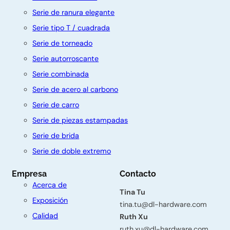
Serie de ranura elegante
Serie tipo T / cuadrada
Serie de torneado
Serie autorroscante
Serie combinada
Serie de acero al carbono
Serie de carro
Serie de piezas estampadas
C
Serie de brida
o
Serie de doble extremo
n
Empresa
Contacto
t
Acerca de
á
Tina Tu
Exposición
tina.tu@dl-hardware.com
c
Calidad
Ruth Xu
t
ruth.xu@dl-hardware.com