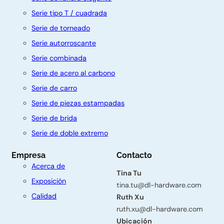
Serie tipo T / cuadrada
Serie de torneado
Serie autorroscante
Serie combinada
Serie de acero al carbono
Serie de carro
Serie de piezas estampadas
C
Serie de brida
o
Serie de doble extremo
n
Empresa
Contacto
t
Acerca de
á
Tina Tu
Exposición
tina.tu@dl-hardware.com
c
Calidad
Ruth Xu
t
ruth.xu@dl-hardware.com
Ubicación