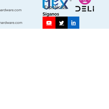
Exposición
-hardware.com
Síganos
-hardware.com
339 Sección
Haiyan, Jiaxing,
 Zhejiang, China.
Equipo