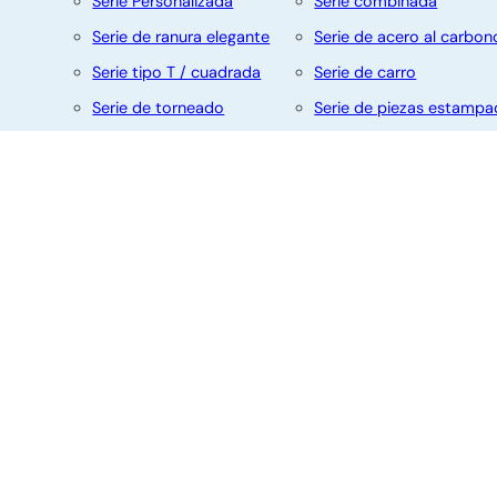
s
Serie Personalizada
Serie combinada
Serie de ranura elegante
Serie de acero al carbon
Nombre
Apellido
Serie tipo T / cuadrada
Serie de carro
Serie de torneado
Serie de piezas estampa
Serie autorroscante
Serie de brida
Correo
electrónico
Serie de doble extremo
Asunto
© 2025 Deli -Newdexin Hardware Products Co., Ltd. Todos l
Su
mensaje