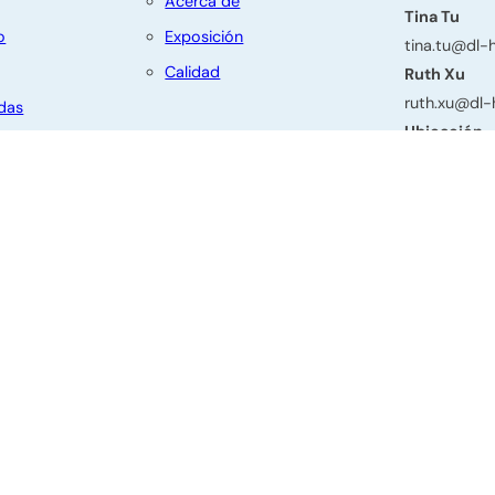
Acerca de
Tina Tu
o
Exposición
tina.tu@dl
Calidad
Ruth Xu
ruth.xu@dl
das
Ubicación
Edif. 3, No.
Dianzhuang, 
Provincia de
os derechos reservados.