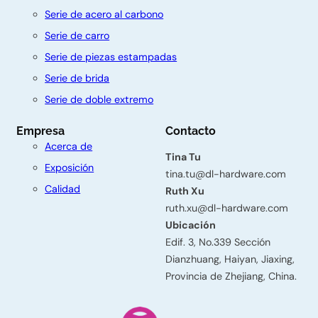
Serie de acero al carbono
Serie de carro
Serie de piezas estampadas
C
Serie de brida
o
Serie de doble extremo
n
Empresa
Contacto
t
Acerca de
á
Tina Tu
Exposición
tina.tu@dl-hardware.com
c
Calidad
Ruth Xu
t
ruth.xu@dl-hardware.com
Ubicación
e
Edif. 3, No.339 Sección
n
Dianzhuang, Haiyan, Jiaxing,
o
Provincia de Zhejiang, China.
s