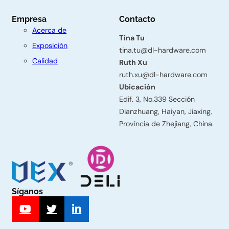
n
Empresa
Contacto
t
Acerca de
á
Tina Tu
Exposición
tina.tu@dl-hardware.com
c
Calidad
Ruth Xu
t
ruth.xu@dl-hardware.com
Ubicación
e
Edif. 3, No.339 Sección
n
Dianzhuang, Haiyan, Jiaxing,
o
Provincia de Zhejiang, China.
s
Nombre
Síganos
Apellido