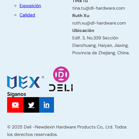
á
Tina Tu
Exposición
tina.tu@dl-hardware.com
c
Calidad
Ruth Xu
t
ruth.xu@dl-hardware.com
Ubicación
e
Edif. 3, No.339 Sección
n
Dianzhuang, Haiyan, Jiaxing,
o
Provincia de Zhejiang, China.
s
Nombre
Síganos
Apellido
© 2025 Deli -Newdexin Hardware Products Co., Ltd. Todos
Correo
los derechos reservados.
electrónico