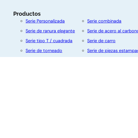
o
Productos
s
Serie Personalizada
Serie combinada
Serie de ranura elegante
Serie de acero al carbon
Nombre
Apellido
Serie tipo T / cuadrada
Serie de carro
Serie de torneado
Serie de piezas estampa
Serie autorroscante
Serie de brida
Correo
electrónico
Serie de doble extremo
Asunto
© 2025 Deli -Newdexin Hardware Products Co., Ltd. Todos l
Su