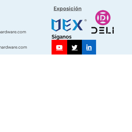
Exposición
-hardware.com
Síganos
-hardware.com
339 Sección
Haiyan, Jiaxing,
 Zhejiang, China.
Equipo