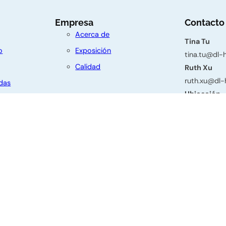
Empresa
Contacto
Acerca de
Tina Tu
o
Exposición
tina.tu@dl
Calidad
Ruth Xu
ruth.xu@dl
das
Ubicación
Edif. 3, No.
Dianzhuang, 
Provincia de
os derechos reservados.