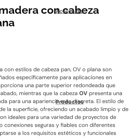
a madera con cabeza
Acerca de
ana
a con estilos de cabeza pan, OV o plana son
eñados específicamente para aplicaciones en
oporciona una parte superior redondeada que
acabado, mientras que la cabeza
OV
presenta una
a para una apariencia más discreta. El estilo de
Productos
de la superficie, ofreciendo un acabado limpio y de
s son ideales para una variedad de proyectos de
o conexiones seguras y fiables con diferentes
tarse a los requisitos estéticos y funcionales