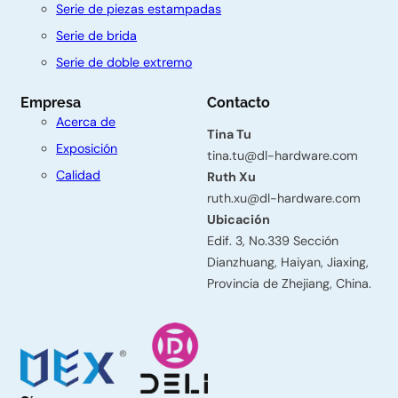
Serie de piezas estampadas
C
Serie de brida
o
Serie de doble extremo
n
Empresa
Contacto
t
Acerca de
á
Tina Tu
Exposición
tina.tu@dl-hardware.com
c
Calidad
Ruth Xu
t
ruth.xu@dl-hardware.com
Ubicación
e
Edif. 3, No.339 Sección
n
Dianzhuang, Haiyan, Jiaxing,
o
Provincia de Zhejiang, China.
s
Nombre